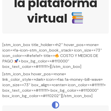
la plataforma
virtual
[stm_icon_box title_holder=»h2″ hover_pos=»none»
icon=»fa-icon-stm_icon_book_stack» icon_size=»73″
icon_color=»#efefef» title=»
COSTO Y MEDIOS DE
PAGO
» box_bg_color=»#ff0000″
box_text_color=»#ffffff»][/stm_icon_box]
[stm_icon_box hover_pos=»none»
link_color_style=»dark» icon=»fas fa-money-bill-wave»
icon_size=»73″ box_align=»center» icon_color=»#ffffff»
box_text_color=»#ffffff» box_bg_color=»#ff0000″
box_icon_bg_color=»#ff0202″][/stm_icon_box]