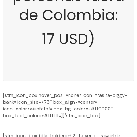
de Colombia:
17 USD)
[stm_icon_box hover_pos=»none» icon=»fas fa-piggy-
bank» icon_size=»73″ box_align=»center»
icon_color=»#efefef» box_bg_color=»#ff0000″
box_text_color=»#ffffff»][/stm_icon_box]
[stm_icon_box title_holder=»h2″ hover_pos=»right»