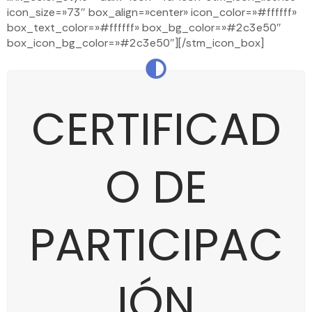
icon_size=»73″ box_align=»center» icon_color=»#ffffff»
box_text_color=»#ffffff» box_bg_color=»#2c3e50″
box_icon_bg_color=»#2c3e50″][/stm_icon_box]
CERTIFICAD
O DE
PARTICIPAC
IÓN