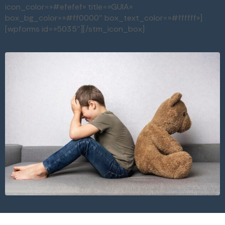
icon_color=»#efefef» title=»GUIA»
box_bg_color=»#ff0000″ box_text_color=»#ffffff»]
[wpforms id=»5035″][/stm_icon_box]