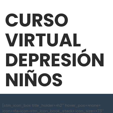
CURSO
VIRTUAL
DEPRESIÓN
NIÑOS
[stm_icon_box title_holder=»h2″ hover_pos=»none»
icon=»fa-icon-stm_icon_book_stack» icon_size=»73″