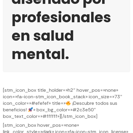
profesionales
en salud
mental.
[stm_icon_box title_holder=»h2″ hover_pos=»none»
icon=»fa-icon-stm_icon_book_stack» icon_size=»73″
icon_color=»#efefef» title=»
¡Descubre todos sus
beneficios!
» box_bg_color=»#2c3e50″
box_text_color=»#ffffff»][/stm_icon_box]
[stm_icon_box hover_pos=»none»
link_color_style=»dark» icon=»fa-icon-stm_icon_license»