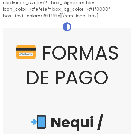
card» icon_size=»73″ box_align=»center»
icon_color=»#efefef» box_bg_color=»#ff0000″
box_text_color=»#ffffff»][/stm_icon_box]
FORMAS
DE PAGO
Nequi /