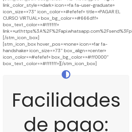
link_color_style=»dark» icon=»fa fa-user-graduate»
icon_size=»73″ icon_color=»#efefef» title=»PAGAR EL
CURSO VIRTUAL» box_bg_color=»#666dff»
box_text_color=»#ffffff»
link=»url:https%3A%2F%2Fapi.whatsapp.com%2Fsend
[/stm_icon_box]
[stm_icon_box hover_pos=»none» icon=»far fa-
handshake» icon_size=»73″ box_align=»center»
icon_color=»#efefef» box_bg_color=»#ff0000″
box_text_color=»#ffffff»][/stm_icon_box]
Facilidades
de pago: