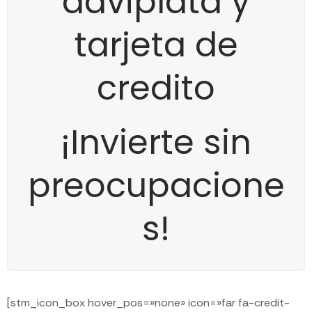
daviplata y
tarjeta de
credito
¡Invierte sin
preocupacione
s!
[stm_icon_box hover_pos=»none» icon=»far fa-credit-