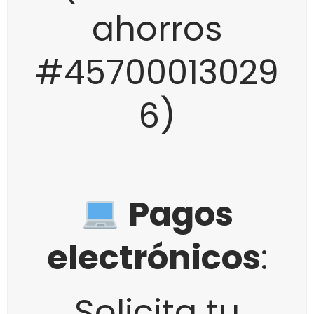
ahorros
#45700013029
6)
Pagos
electrónicos
:
Solicita tu