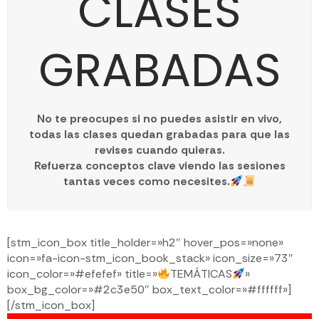
CLASES
GRABADAS
No te preocupes si no puedes asistir en vivo,
todas las clases quedan grabadas para que las
revises cuando quieras.
Refuerza conceptos clave viendo las sesiones
tantas veces como necesites.
[stm_icon_box title_holder=»h2″ hover_pos=»none»
icon=»fa-icon-stm_icon_book_stack» icon_size=»73″
icon_color=»#efefef» title=»
TEMÁTICAS
»
box_bg_color=»#2c3e50″ box_text_color=»#ffffff»]
[/stm_icon_box]